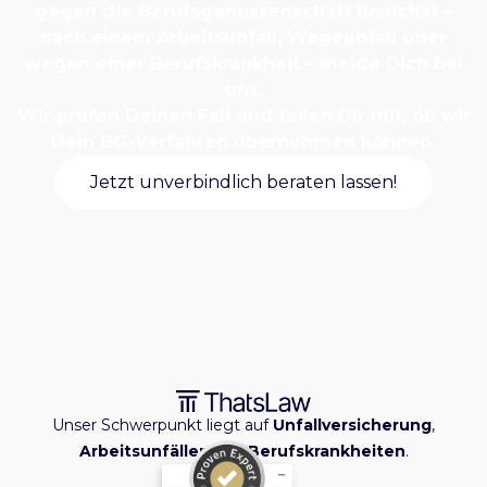
gegen die Berufsgenossenschaft brauchst –
nach einem Arbeitsunfall, Wegeunfall oder
wegen einer Berufskrankheit – melde Dich bei
uns.
Wir prüfen Deinen Fall und teilen Dir mit, ob wir
Dein BG-Verfahren übernehmen können.
Jetzt unverbindlich beraten lassen!
Unser Schwerpunkt liegt auf
Unfallversicherung
,
Arbeitsunfällen
und
Berufskrankheiten
.