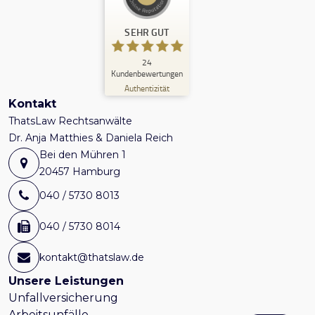
Kundenbewertungen und Erfahrungen zu
ThatsLaw
SEHR GUT
SEHR GUT
24
24
Kundenbewertungen
1
Bewertungen von
Authentizität
anderen Quelle
5,00
/
4,90
Kontakt
Blick aufs ProvenExpert-Profil werfen
ThatsLaw Rechtsanwälte
Dr. Anja Matthies & Daniela Reich
11.12.2024
Bei den Mühren 1
20457 Hamburg
040 / 5730 8013
040 / 5730 8014
kontakt@thatslaw.de
Unsere Leistungen
Unfallversicherung
Arbeitsunfälle