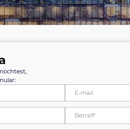
a
möchtest,
mular: