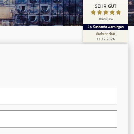
SEHR GUT
24
SEHR GUT
1
Bewertungen von
5,00
/
4,90
anderen Quelle
ThatsLaw
24
Kundenbewertungen
Blick aufs ProvenExpert-Profil werfen
Authentizität
11.12.2024
11.12.2024