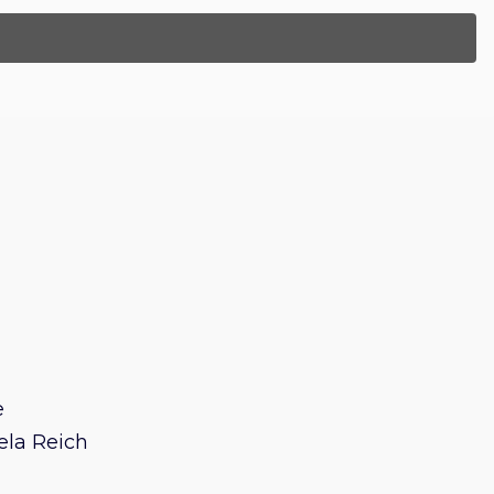
e
ela Reich