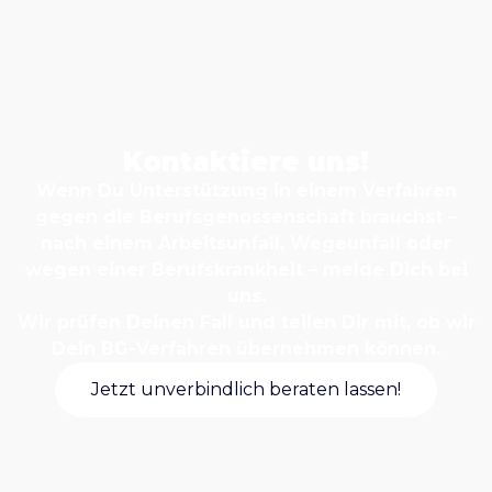
Kontaktiere uns!
Wenn Du Unterstützung in einem Verfahren
gegen die Berufsgenossenschaft brauchst –
nach einem Arbeitsunfall, Wegeunfall oder
wegen einer Berufskrankheit – melde Dich bei
uns.
Wir prüfen Deinen Fall und teilen Dir mit, ob wir
Dein BG-Verfahren übernehmen können.
Jetzt unverbindlich beraten lassen!