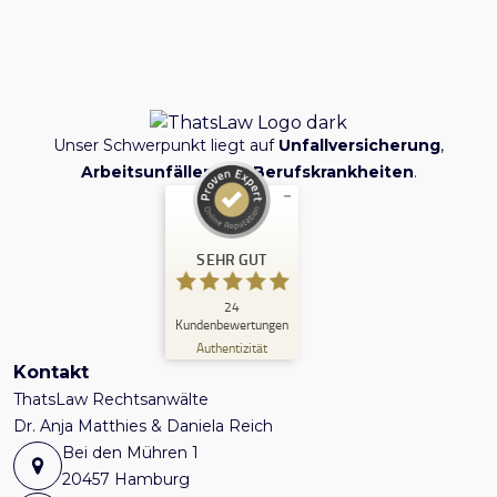
Unser Schwerpunkt liegt auf
Unfallversicherung
,
Arbeitsunfällen
und
Berufskrankheiten
.
Kundenbewertungen und Erfahrungen zu
ThatsLaw
SEHR GUT
SEHR GUT
24
24
Kundenbewertungen
1
Bewertungen von
Authentizität
anderen Quelle
5,00
/
4,90
Kontakt
Blick aufs ProvenExpert-Profil werfen
ThatsLaw Rechtsanwälte
Dr. Anja Matthies & Daniela Reich
11.12.2024
Bei den Mühren 1
20457 Hamburg