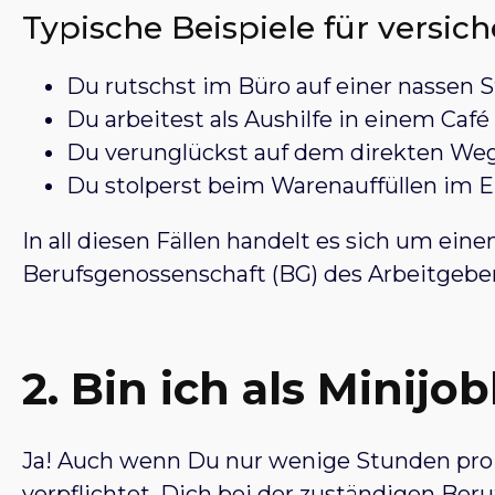
Typische Beispiele für versich
Du rutschst im Büro auf einer nassen S
Du arbeitest als Aushilfe in einem Caf
Du verunglückst auf dem direkten Weg
Du stolperst beim Warenauffüllen im E
In all diesen Fällen handelt es sich um ein
Berufsgenossenschaft (BG) des Arbeitgebers 
2. Bin ich als Minijo
Ja! Auch wenn Du nur wenige Stunden pro W
verpflichtet, Dich bei der zuständigen Ber