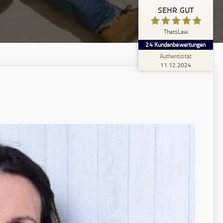
SEHR GUT
24
SEHR GUT
1
Bewertungen von
5,00
/
4,90
anderen Quelle
ThatsLaw
24
Kundenbewertungen
Blick aufs ProvenExpert-Profil werfen
Authentizität
11.12.2024
11.12.2024